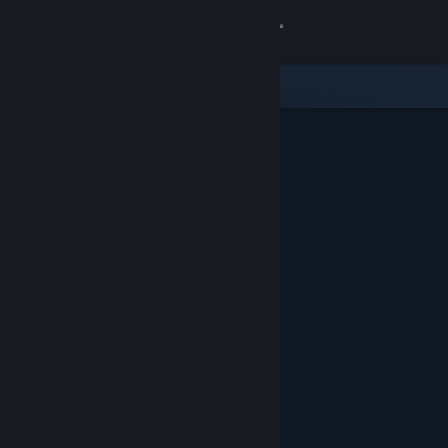
Iniciar sesión
Tienda
Comunidad
Acerca de
Soporte
Cambiar idioma
Descargar Steam Mobile
Ver versión clásica