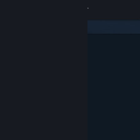
Iniciar sesión
Tienda
Comunidad
Acerca de
Soporte
Cambiar idioma
Descargar Steam Mobile
Ver versión clásica