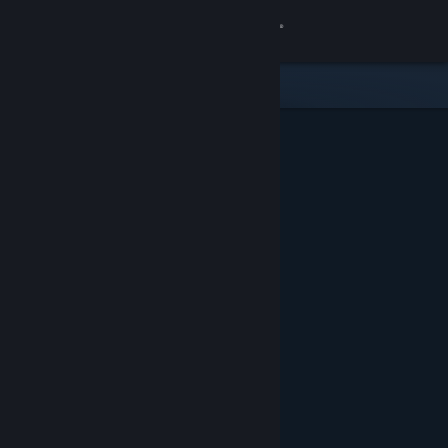
Conectează-te
Magazin
Comunitate
Despre
Asistență
Schimbă limba
Obține aplicația Steam pentru dispozitive mobile
Vezi site în versiunea pentru desktop