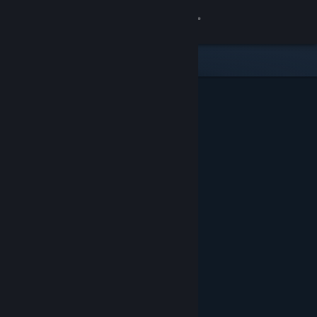
Login
Toko
Komunitas
Tentang
Bantuan
Ubah bahasa
Dapatkan Aplikasi Seluler Steam
Lihat situs web desktop