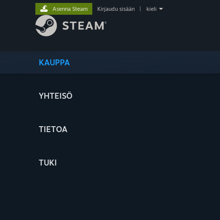
Asenna Steam
Kirjaudu sisään
|
kieli
KAUPPA
YHTEISÖ
TIETOA
TUKI