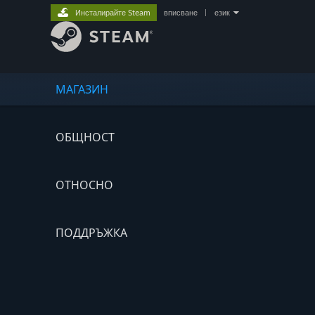
Инсталирайте Steam
вписване
|
език
МАГАЗИН
ОБЩНОСТ
ОТНОСНО
ПОДДРЪЖКА