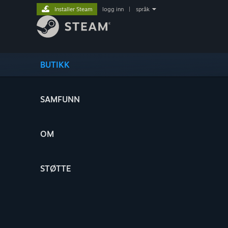
Installer Steam
logg inn
|
språk
BUTIKK
SAMFUNN
OM
STØTTE