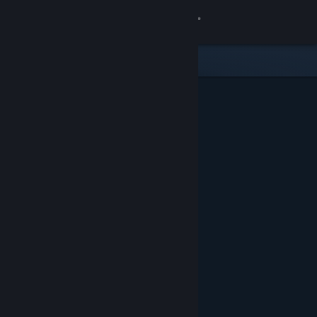
Iniciar sesión
Tienda
Comunidad
Acerca de
Soporte
Cambiar idioma
Descargar Steam Mobile
Ver versión clásica