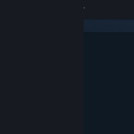
登录
商店
社区
关于
客服
更改语言
获取 Steam 手机应用
查看桌面版网站