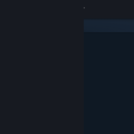
Увійти
Крамниця
Спільнота
Інформація
Підтримка
Змінити мову
Завантажити мобільний застосунок Steam
Переглянути повну версію