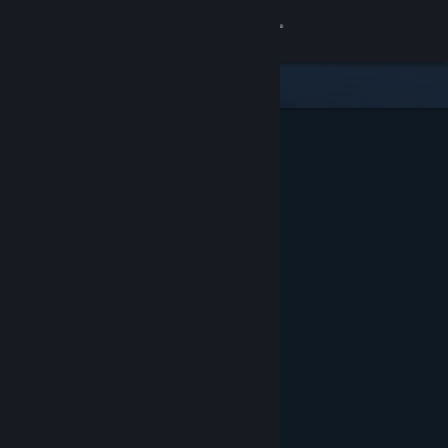
Conectează-te
Magazin
Comunitate
Despre
Asistență
Schimbă limba
Obține aplicația Steam pentru dispozitive mobile
Vezi site în versiunea pentru desktop