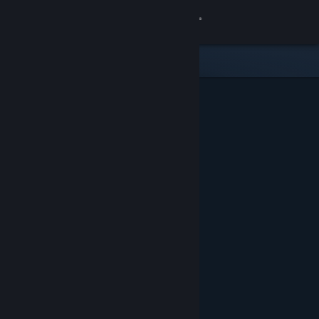
Sign in
Gedung
Komuniti
Tentang
Sokongan
Ubah bahasa
Dapatkan Steam Mobile App
Lihat laman web desktop