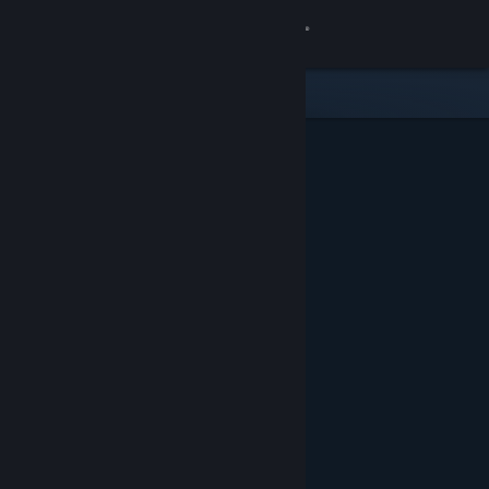
Log på
Butik
Fællesskab
Om
Support
Skift sprog
Hent Steam-mobilappen
Vis desktop-webside