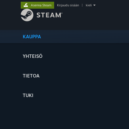
Asenna Steam
Kirjaudu sisään
|
kieli
KAUPPA
YHTEISÖ
TIETOA
TUKI