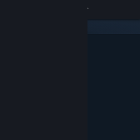
Log på
Butik
Fællesskab
Om
Support
Skift sprog
Hent Steam-mobilappen
Vis desktop-webside