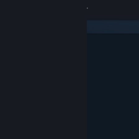
Увійти
Крамниця
Спільнота
Інформація
Підтримка
Змінити мову
Завантажити мобільний застосунок Steam
Переглянути повну версію