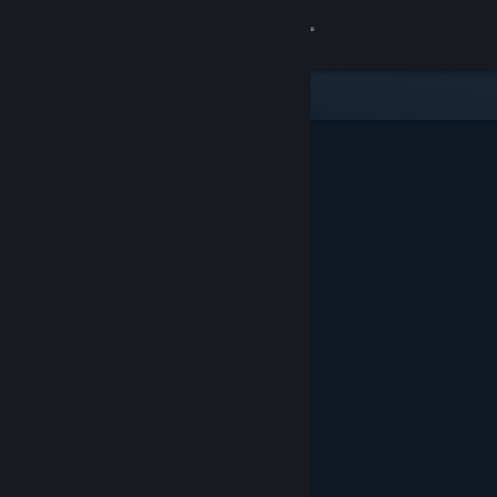
Logga in
Butik
Gemenskap
Om
Support
Byt språk
Skaffa Steams mobilapp
Se skrivbordswebbplats