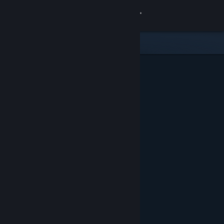
Conectează-te
Magazin
Comunitate
Despre
Asistență
Schimbă limba
Obține aplicația Steam pentru dispozitive mobile
Vezi site în versiunea pentru desktop