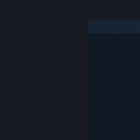
Sign in
Gedung
Komuniti
Tentang
Sokongan
Ubah bahasa
Dapatkan Steam Mobile App
Lihat laman web desktop