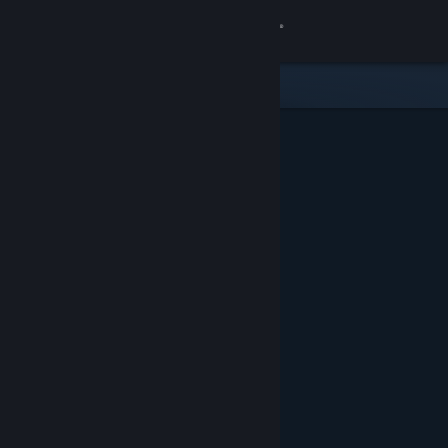
Σύνδεση
Κατάστημα
Κοινότητα
Σχετικά
Υποστήριξη
Αλλαγή γλώσσας
Αποκτήστε την εφαρμογή Steam για κινητές συσκευές
Προβολή ιστοσελίδας για υπολογιστές