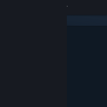
Se connecter
Magasin
Communauté
À propos
Support
Changer la langue
Télécharger l'application mobile Steam
Voir version ordi. du site