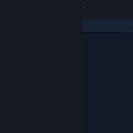
로그인
상점
커뮤니티
정보
지원
언어 변경
Steam 모바일 앱 다운로드
PC 웹사이트 보기