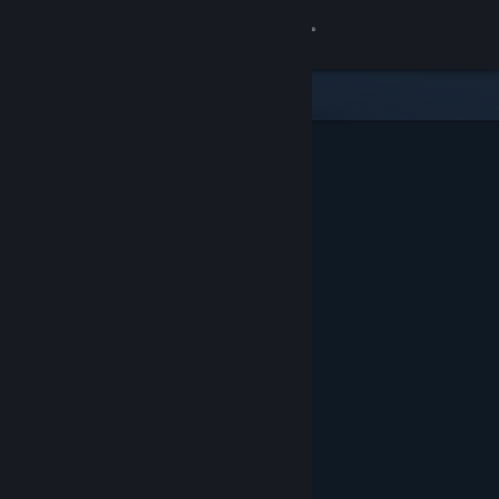
Accedi
Negozio
Comunità
Informazioni
Assistenza
Cambia la lingua
Ottieni l'app mobile di Steam
Visualizza il sito web per desktop