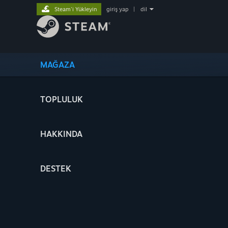
Steam'i Yükleyin
giriş yap
|
dil
MAĞAZA
TOPLULUK
HAKKINDA
DESTEK