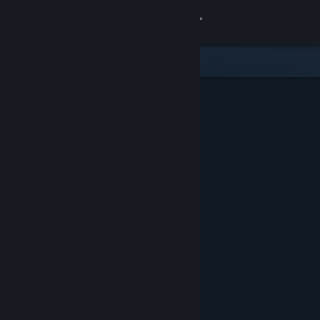
Logg inn
Butikk
Samfunn
Om
Kundestøtte
Bytt språk
Skaff deg Steam-appen på mobil
Vis skrivebordsversjon