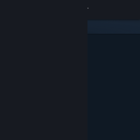
Σύνδεση
Κατάστημα
Κοινότητα
Σχετικά
Υποστήριξη
Αλλαγή γλώσσας
Αποκτήστε την εφαρμογή Steam για κινητές συσκευές
Προβολή ιστοσελίδας για υπολογιστές