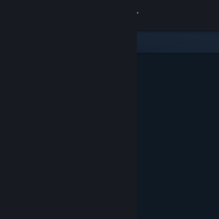
Вписване
Магазин
Общност
Относно
Поддръжка
Смяна на езика
Сдобийте се с мобилното Steam приложение
Преглед на сайта за настолни компютри