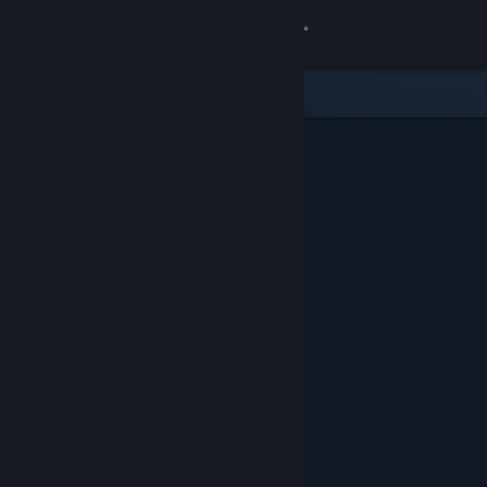
Войти
Магазин
Сообщество
Информация
Поддержка
Изменить язык
Скачать мобильное приложение Steam
Полная версия