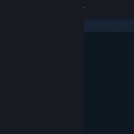
Logg inn
Butikk
Samfunn
Om
Kundestøtte
Bytt språk
Skaff deg Steam-appen på mobil
Vis skrivebordsversjon