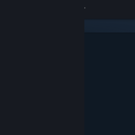
登入
商店
社群
關於
客服
變更語言
取得 Steam 行動應用程式
檢視電腦版網頁