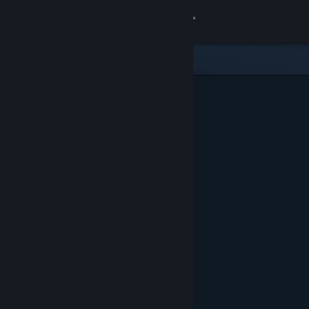
Kirjaudu sisään
Kauppa
Yhteisö
Tietoa
Tuki
Vaihda kieli
Hanki Steam-mobiilisovellus
Näytä työpöytäsivusto