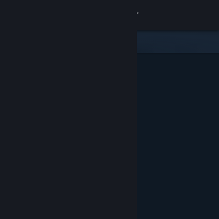
Đăng nhập
Cửa hàng
Cộng đồng
Thông tin
Hỗ trợ
Thay đổi ngôn ngữ
Cài ứng dụng Steam di động
Xem web cho desktop