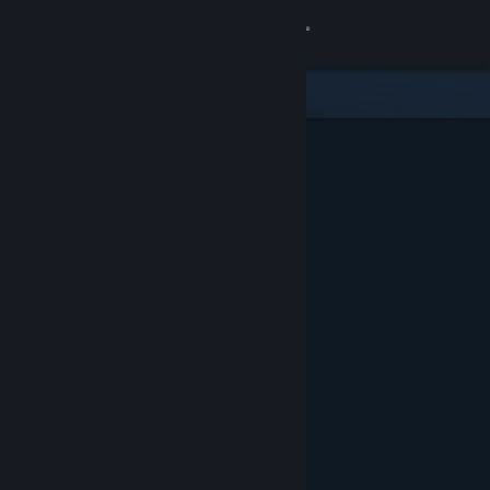
Zaloguj się
Sklep
Społeczność
Informacje
Wsparcie
Zmień język
Pobierz aplikację mobilną Steam
Wersja przeglądarkowa