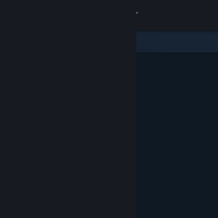
Log på
Butik
Fællesskab
Om
Support
Skift sprog
Hent Steam-mobilappen
Vis desktop-webside