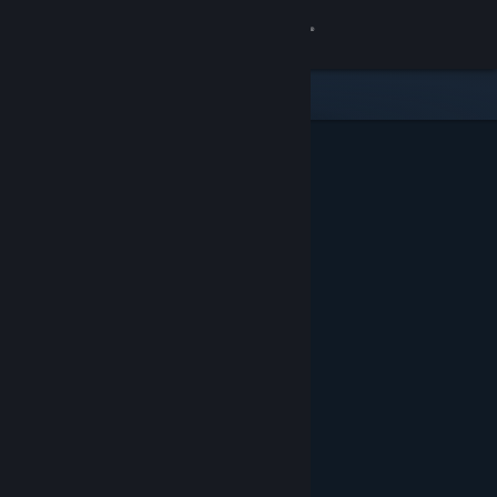
Iniciar sessão
Loja
Comunidade
Sobre
Suporte
Alterar idioma
Baixe o aplicativo móvel do Steam
Ver versão para computadores