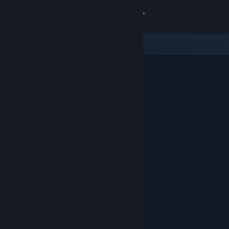
เข้าสู่ระบบ
ร้านค้า
ชุมชน
เกี่ยวกับ
ฝ่ายสนับสนุน
เปลี่ยนภาษา
รับแอป Steam แบบพกพา
ชมเว็บไซต์สำหรับเดสก์ท็อป