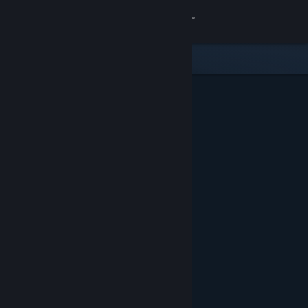
Iniciar sesión
Tienda
Comunidad
Acerca de
Soporte
Cambiar idioma
Descargar Steam Mobile
Ver versión clásica