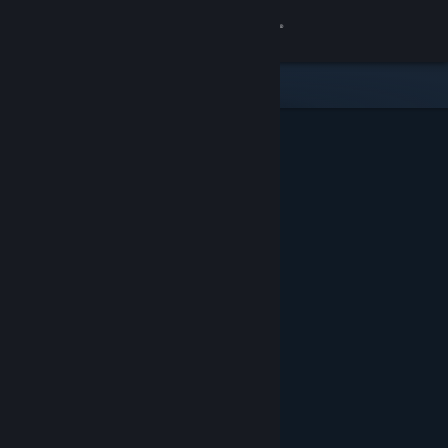
Iniciar sessão
Loja
Comunidade
Sobre
Apoio
Alterar idioma
Instala a app móvel do Steam
Ver versão para computadores