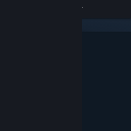
Увійти
Крамниця
Спільнота
Інформація
Підтримка
Змінити мову
Завантажити мобільний застосунок Steam
Переглянути повну версію