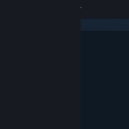
Iniciar sessão
Loja
Comunidade
Sobre
Suporte
Alterar idioma
Baixe o aplicativo móvel do Steam
Ver versão para computadores