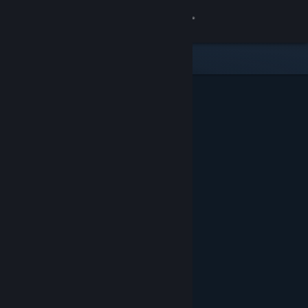
Zaloguj się
Sklep
Społeczność
Informacje
Wsparcie
Zmień język
Pobierz aplikację mobilną Steam
Wersja przeglądarkowa