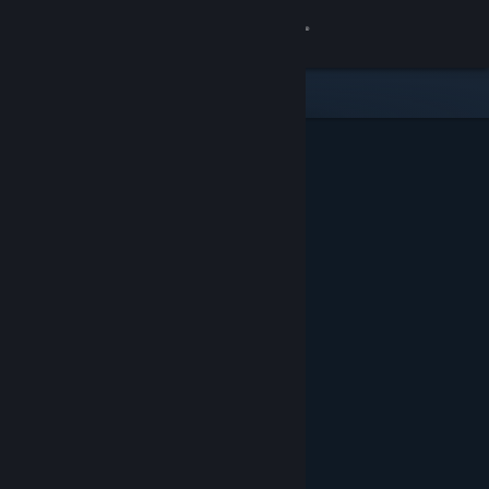
Logg inn
Butikk
Samfunn
Om
Kundestøtte
Bytt språk
Skaff deg Steam-appen på mobil
Vis skrivebordsversjon