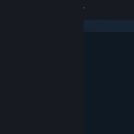
Iniciar sesión
Tienda
Comunidad
Acerca de
Soporte
Cambiar idioma
Obtener la aplicación de Steam Mobile
Ver versión clásica