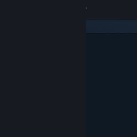
Zaloguj się
Sklep
Społeczność
Informacje
Wsparcie
Zmień język
Pobierz aplikację mobilną Steam
Wersja przeglądarkowa