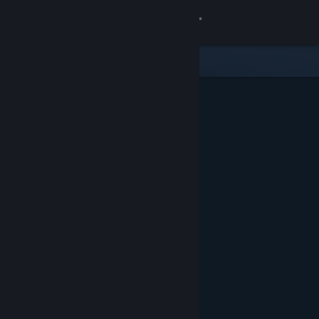
Logg inn
Butikk
Samfunn
Om
Kundestøtte
Bytt språk
Skaff deg Steam-appen på mobil
Vis skrivebordsversjon