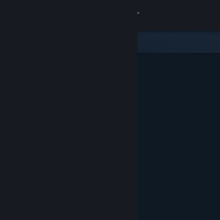
Giriş yap
Mağaza
Topluluk
Hakkında
Destek
Dili değiştir
Steam mobil uygulamasını yükle
Masaüstü internet sitesini görüntüle