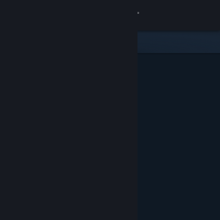
Logga in
Butik
Gemenskap
Om
Support
Byt språk
Skaffa Steams mobilapp
Se skrivbordswebbplats