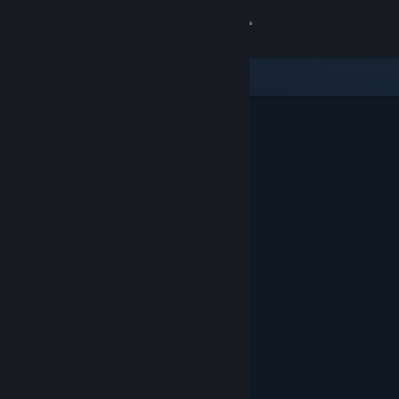
Войти
Магазин
Сообщество
Информация
Поддержка
Изменить язык
Скачать мобильное приложение Steam
Полная версия