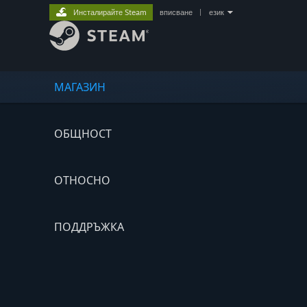
Инсталирайте Steam
вписване
|
език
МАГАЗИН
ОБЩНОСТ
ОТНОСНО
ПОДДРЪЖКА