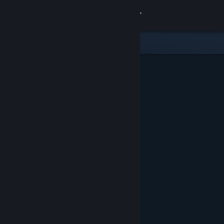
Logga in
Butik
Gemenskap
Om
Support
Byt språk
Skaffa Steams mobilapp
Se skrivbordswebbplats